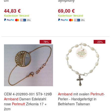
cm
Symphony
44,83 €
69,00 €
Kostenloser Versand
Kostenloser Versand
- 78%
- 23%
CEM 4-202893-001 ST9-129B
Armband
mit ovalen
Perlmutt
-
Armband
Damen Edelstahl
Perlen - Handgefertigt in
rose
Perlmutt
Zirkonia 17 +
Bethlehem Talisman
2cm