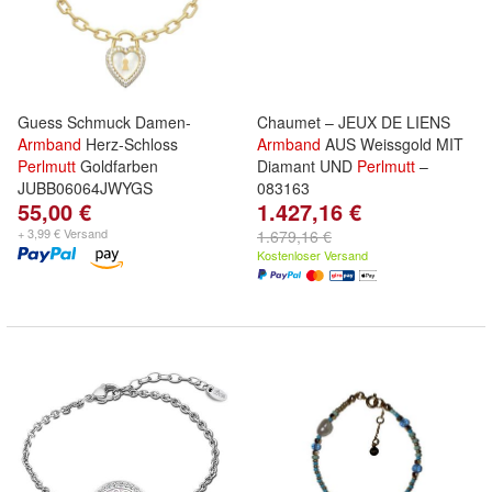
Guess Schmuck Damen-
Chaumet – JEUX DE LIENS
Armband
Herz-Schloss
Armband
AUS Weissgold MIT
Perlmutt
Goldfarben
Diamant UND
Perlmutt
–
JUBB06064JWYGS
083163
55,00 €
1.427,16 €
+ 3,99 € Versand
1.679,16 €
Kostenloser Versand