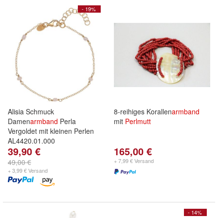
- 19%
Alisia Schmuck
8-reihiges Korallen
armband
Damen
armband
Perla
mit
Perlmutt
Vergoldet mit kleinen Perlen
AL4420.01.000
39,90 €
165,00 €
+ 7,99 € Versand
49,00 €
+ 3,99 € Versand
- 14%