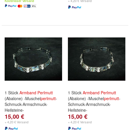
Kostenloser Versand
+ 4,20 € Versand
1 Stück
Armband
Perlmutt
1 Stück
Armband
Perlmutt
(Abalone) -Muschel
perlmutt
-
(Abalone) -Muschel
perlmutt
-
Schmuck-Armschmuck-
Schmuck-Armschmuck-
Heilsteine-
Heilsteine-
15,00 €
15,00 €
+ 4,20 € Versand
+ 4,20 € Versand