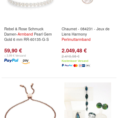
Rebel & Rose Schmuck
Chaumet - 084231 - Jeux de
Damen-
Armband
Pearl Gem
Liens Harmony
Gold 6 mm RR-60135-G-S
Perlmutt
armband
59,90 €
2.049,48 €
+ 3,99 € Versand
2.410,98 €
Kostenloser Versand