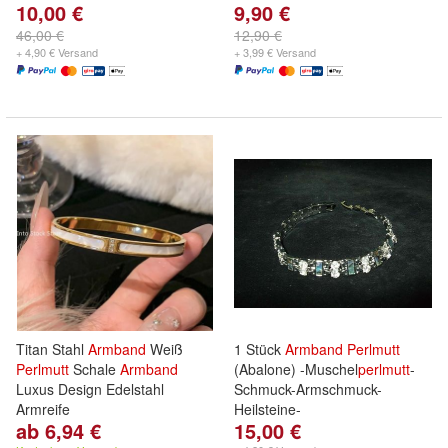
10,00 €
9,90 €
46,00 €
12,90 €
+ 4,90 € Versand
+ 3,99 € Versand
Titan Stahl
Armband
Weiß
1 Stück
Armband
Perlmutt
Perlmutt
Schale
Armband
(Abalone) -Muschel
perlmutt
-
Luxus Design Edelstahl
Schmuck-Armschmuck-
Armreife
Heilsteine-
ab 6,94 €
15,00 €