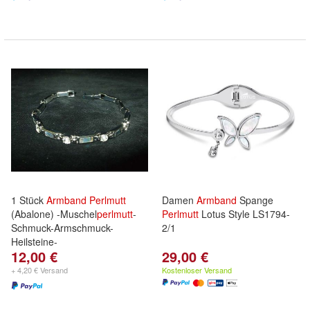
1 Stück
Armband
Perlmutt
Damen
Armband
Spange
(Abalone) -Muschel
perlmutt
-
Perlmutt
Lotus Style LS1794-
Schmuck-Armschmuck-
2/1
Heilsteine-
12,00 €
29,00 €
+ 4,20 € Versand
Kostenloser Versand