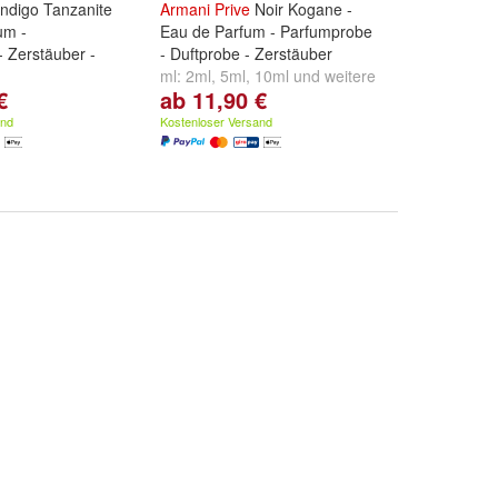
ndigo Tanzanite
Armani
Prive
Noir Kogane -
um -
Eau de Parfum - Parfumprobe
 Zerstäuber -
- Duftprobe - Zerstäuber
ml:
2ml
,
5ml
,
10ml
und
weitere
€
ab 11,90 €
10ml
und
weitere
...
and
Kostenloser Versand