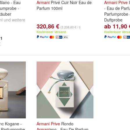
ilano - Eau
Armani
Privé Cuir Noir Eau de
Armani
Prive
I
fumprobe -
Parfum 100ml
- Eau de Parf
täuber
Parfumprobe -
ml
und
weitere
Duftprobe
320,86 €
ab 11,90 
ml:
2ml
,
5ml
,
(3.208,60 € / l)
...
Kostenloser Versand
Kostenloser Vers
1
nc Kogane -
Armani
Prive
Rondo
- Parfumprobe
Armani
ano - Eau De Parfum -