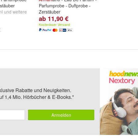
rstäuber
Parfumprobe - Duftprobe -
ml
und
weitere
Zerstäuber
ab 11,90 €
ml:
2ml
,
5ml
,
10ml
und
weitere
...
Kostenloser Versand
klusive Rabatte und Neuigkeiten.
auf 1,4 Mio. Hörbücher & E-Books.*
Anmelden