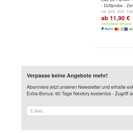
- Duftprobe - Ze
ml:
2ml
,
5ml
,
10
ab 11,90 €
...
Kostenloser Versand
Verpasse keine Angebote mehr!
Abonniere jetzt unseren Newsletter und erhalte ex
Extra-Bonus: 60 Tage Nextory kostenlos - Zugriff 