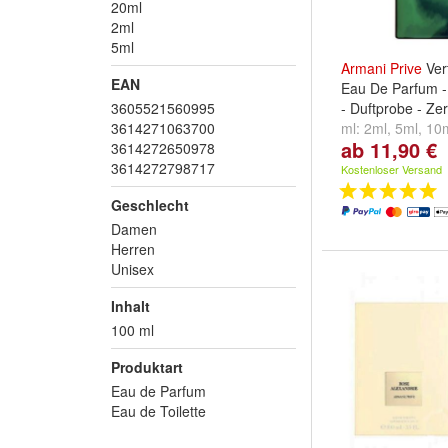
20ml
2ml
5ml
Armani
Prive
Vert
EAN
Eau De Parfum 
3605521560995
- Duftprobe - Ze
3614271063700
ml:
2ml
,
5ml
,
10
ab 11,90 €
3614272650978
...
3614272798717
Kostenloser Versand
Geschlecht
Damen
Herren
Unisex
Inhalt
100 ml
Produktart
Eau de Parfum
Eau de Toilette