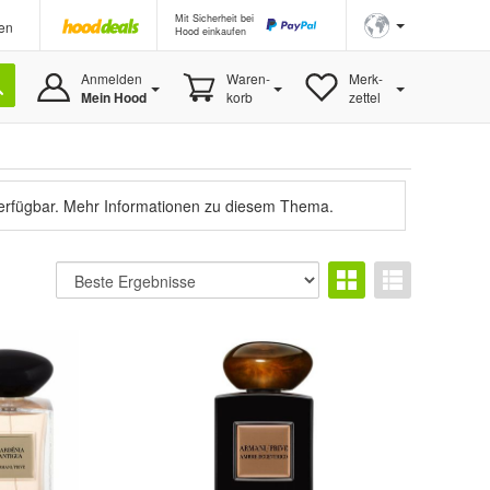
Mit Sicherheit bei
en
Hood einkaufen
Anmelden
Waren-
Merk-
Mein Hood
korb
zettel
verfügbar.
Mehr Informationen zu diesem Thema.