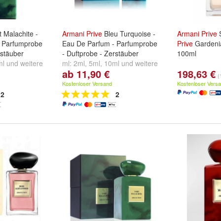
 Malachite -
Armani
Prive
Bleu Turquoise -
Armani
Prive
- Parfumprobe
Eau De Parfum - Parfumprobe
Prive
Gardenia
rstäuber
- Duftprobe - Zerstäuber
100ml
ml
und
weitere
ml:
2ml
,
5ml
,
10ml
und
weitere
ab 11,90 €
198,63 €
...
(
Kostenloser Versand
Kostenloser Vers
2
2