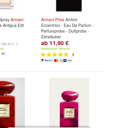
Spray
Armani
Armani
Prive
Ambre
 Antigua Edt
Eccentrico - Eau De Parfum -
Parfumprobe - Duftprobe -
Zerstäuber
ab 11,90 €
ml:
2ml
,
5ml
,
10ml
und
weitere
1.986,30 € / l)
...
and
Kostenloser Versand
1