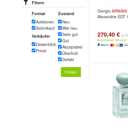
Filtern
Giorgio
ARMANI
Format
Zustand
Alexandrie EDT 
Auktionen
Neu
Sofortkauf
Wie neu
270,40 €
Sehr gut
(2.70
Verkäufer
Kostenloser Versand
Gut
Gewerblich
Akzeptabel
Privat
Überholt
Defekt
Finden