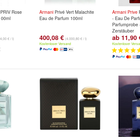
PRIV Rose
Armani
Privé Vert Malachite
Armani
Prive
R
100ml
Eau de Parfum 100ml
- Eau De Parf
Parfumprobe -
Zerstäuber
400,08 €
ab 11,90 
ml:
2ml
,
5ml
,
4,00 € / l)
(4.000,80 € / l)
...
Kostenloser Versand
Kostenloser Vers