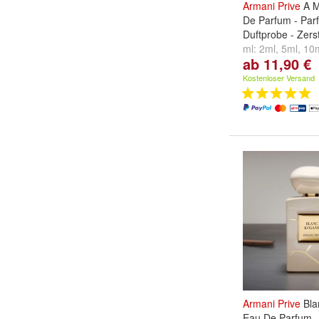
Armani
Prive
A M
De Parfum - Par
Duftprobe - Zers
ml:
2ml
,
5ml
,
10
ab 11,90 €
...
Kostenloser Versand
Armani
Prive
Bla
Eau De Parfum 