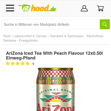
Hood
›
Lebensmittel & Genuss
›
Getränke & Spirituosen
›
Alkoholfreie
Getränke
›
Energydrinks
AriZona Iced Tea With Peach Flavour 12x0.50l
Einweg-Pfand
1