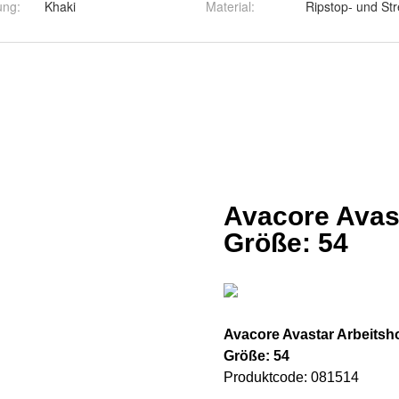
ung
:
Khaki
Material
:
Ripstop- und Str