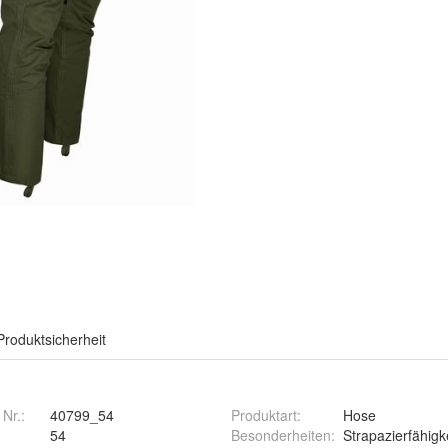
Produktsicherheit
 Nr.:
40799_54
Produktart
:
Hose
54
Besonderheiten
:
Strapazierfähigk