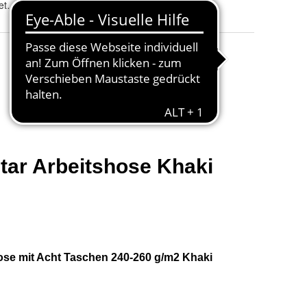
etch-Material
Grammatur
:
240-260 g/m2