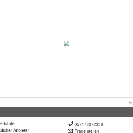
Ar
erkäufe
057173072236
lich
er Anbieter
Frage stellen