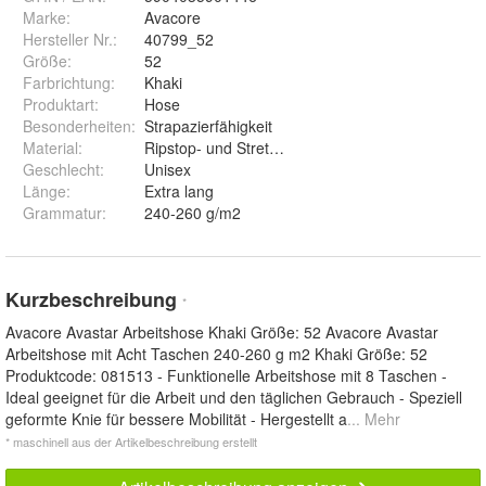
Marke:
Avacore
Hersteller Nr.:
40799_52
Größe
:
52
Farbrichtung
:
Khaki
Produktart
:
Hose
Besonderheiten
:
Strapazierfähigkeit
Material
:
Ripstop- und Stretch-Material
Geschlecht
:
Unisex
Länge
:
Extra lang
Grammatur
:
240-260 g/m2
Kurzbeschreibung
*
Avacore Avastar Arbeitshose Khaki Größe: 52 Avacore Avastar
Arbeitshose mit Acht Taschen 240-260 g m2 Khaki Größe: 52
Produktcode: 081513 - Funktionelle Arbeitshose mit 8 Taschen -
Ideal geeignet für die Arbeit und den täglichen Gebrauch - Speziell
geformte Knie für bessere Mobilität - Hergestellt a
... Mehr
* maschinell aus der Artikelbeschreibung erstellt