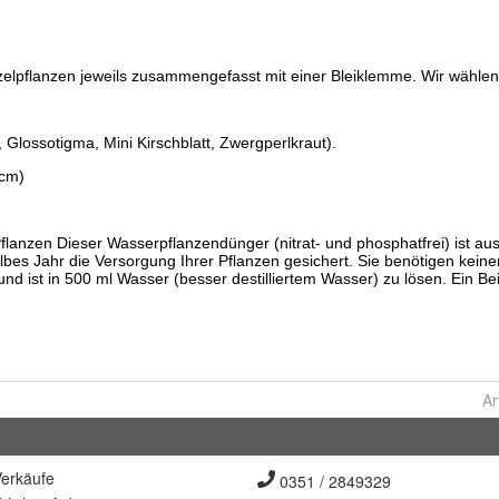
Ar
erkäufe
0351 / 2849329