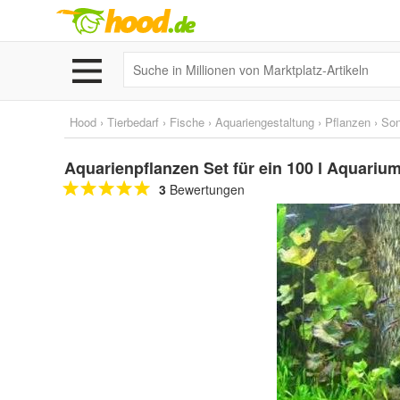
Hood
›
Tierbedarf
›
Fische
›
Aquariengestaltung
›
Pflanzen
›
Son
Aquarienpflanzen Set für ein 100 l Aquariu
3
Bewertungen