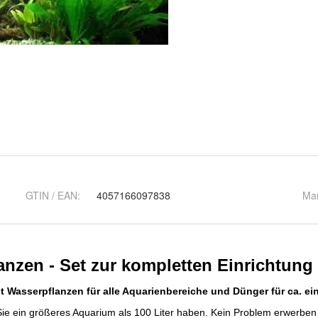
GTIN / EAN:
4057166097838
Ma