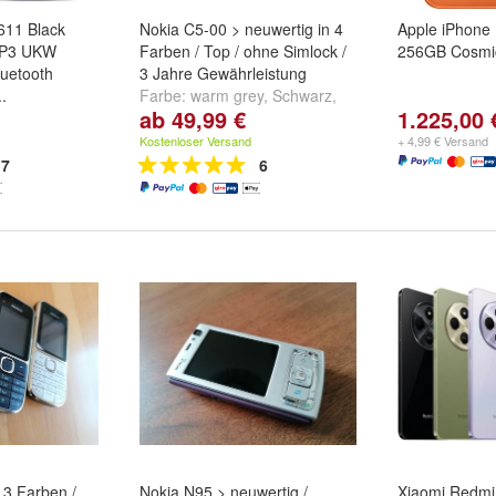
11 Black
Nokia C5-00 > neuwertig in 4
Apple iPhone
MP3 UKW
Farben / Top / ohne Simlock /
256GB Cosmi
uetooth
3 Jahre Gewährleistung
.
Farbe:
warm grey
,
Schwarz
,
ab 49,99 €
1.225,00 
Weiss
und
weitere ...
Kostenloser Versand
+ 4,99 € Versand
7
6
 3 Farben /
Nokia N95 > neuwertig /
Xiaomi Redm