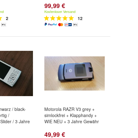
99,99 €
and
Kostenloser Versand
2
12
warz / black-
Motorola RAZR V3 grey +
rtig /
simlockfrei + Klapphandy +
Slider / 3 Jahre
WIE NEU + 3 Jahre Gewähr
49,99 €