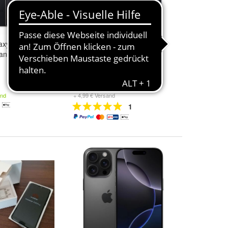
axy S25 ULTRA
Apple iPhone 17 Pro Max
anium Black
256GB Tiefblau
1.225,00 €
and
+ 4,99 € Versand
1