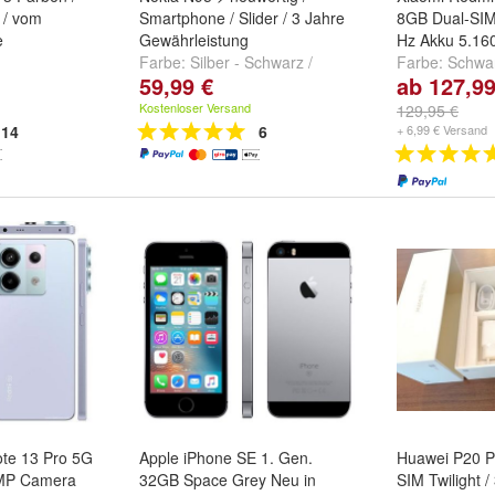
 / vom
Smartphone / Slider / 3 Jahre
8GB Dual-SIM
e
Gewährleistung
Hz Akku 5.16
Farbe:
Silber - Schwarz /
Farbe:
Schwar
59,99 €
ab 127,99
 black
,
Silber
black-silver
,
Silber / deep plum
(Blue)
,
Grün (
silver
und
Silber / silver sand
weitere ...
Kostenloser Versand
129,95 €
14
6
+ 6,99 € Versand
te 13 Pro 5G
Apple iPhone SE 1. Gen.
Huawei P20 
 MP Camera
32GB Space Grey Neu in
SIM Twilight /