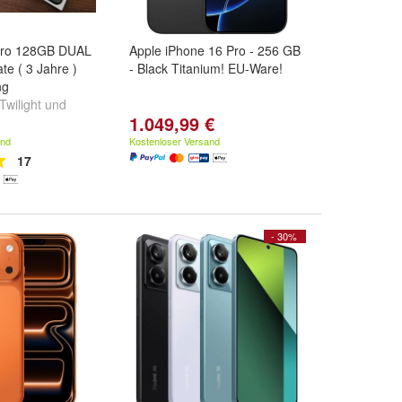
Pro 128GB DUAL
Apple iPhone 16 Pro - 256 GB
te ( 3 Jahre )
- Black Titanium! EU-Ware!
ng
Twilight
und
1.049,99 €
and
Kostenloser Versand
17
- 30%