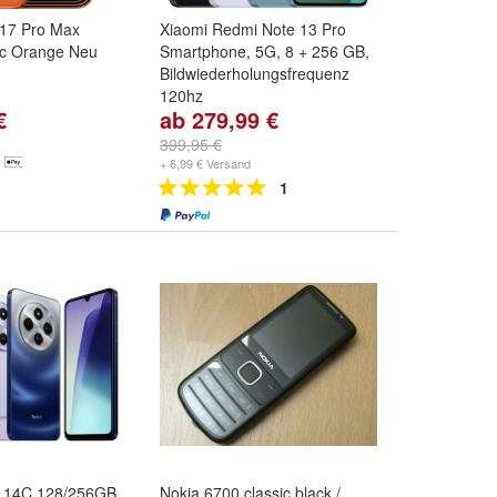
 17 Pro Max
Xiaomi Redmi Note 13 Pro
c Orange Neu
Smartphone, 5G, 8 + 256 GB,
Bildwiederholungsfrequenz
120hz
€
ab 279,99 €
Farbe:
Schwarz ( Black )
Midnight
,
Blau (Blue) Ocean
,
399,95 €
Purple (Aurora)
und
weitere ...
+ 6,99 € Versand
1
i 14C 128/256GB
Nokia 6700 classic black /