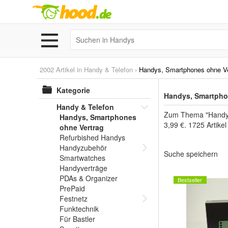
2002 Artikel in
Handy & Telefon
›
Handys, Smartphones ohne Ve
Kategorie
Handys, Smartphon
Handy & Telefon
Zum Thema "Handy &
Handys, Smartphones
3,99 €. 1725 Artike
ohne Vertrag
Refurbished Handys
Handyzubehör
Suche speichern
Smartwatches
Handyverträge
PDAs & Organizer
Bestseller
PrePaid
Festnetz
Funktechnik
Für Bastler