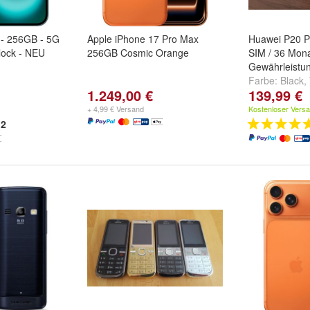
 - 256GB - 5G
Apple iPhone 17 Pro Max
Huawei P20 
lock - NEU
256GB Cosmic Orange
SIM / 36 Mona
Gewährleistu
Farbe:
Black
,
1.249,00 €
139,99 €
Midnight Blue
+ 4,99 € Versand
Kostenloser Vers
2