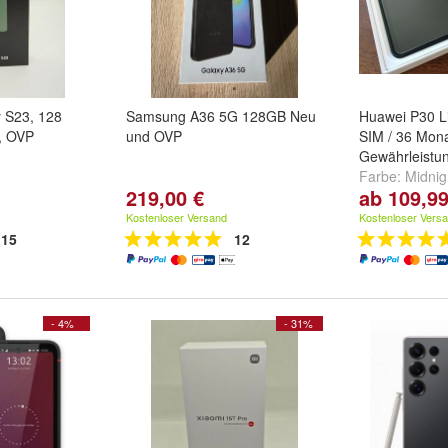
 S23, 128
Samsung A36 5G 128GB Neu
Huawei P30 L
, OVP
und OVP
SIM / 36 Mona
Gewährleistu
Farbe:
Midnig
219,00 €
ab 109,99
White
,
Peacoc
weitere ...
Kostenloser Versand
Kostenloser Vers
15
12
- 4%
- 31%