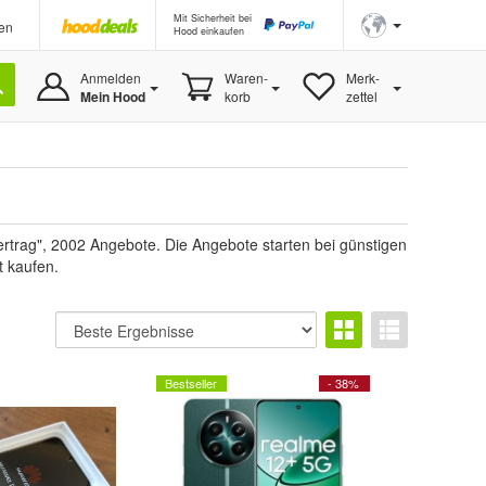
Mit Sicherheit bei
en
Hood einkaufen
Anmelden
Waren-
Merk-
Mein Hood
korb
zettel
rtrag", 2002 Angebote. Die Angebote starten bei günstigen
t kaufen.
Bestseller
- 38%