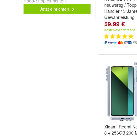
Hood-Shop einrichten.
neuwertig / Topp
Jetzt einrichten
Händler / 3 Jahr
Gewährleistung
59,99 €
Farbe:
Schwarz /
/ silver
und
warm 
Kostenloser Versand
Xioami Redmi No
8 + 256GB 200