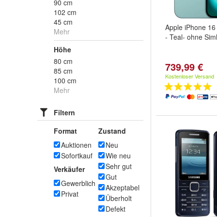
90 cm
102 cm
45 cm
Apple iPhone 16
Mehr
- Teal- ohne Sim
Höhe
80 cm
739,99 €
85 cm
Kostenloser Versand
100 cm
Mehr
Filtern
Format
Zustand
Auktionen
Neu
Sofortkauf
Wie neu
Sehr gut
Verkäufer
Gut
Gewerblich
Akzeptabel
Privat
Überholt
Defekt