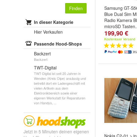
Samsung GT-S56
Finden
Blue Dual Sim 
Radio Kamera Bl
In dieser Kategorie
microSD Tasten..
199,90 €
Hier Verkaufen
Kostenloser Versand
Passende Hood-Shops
Backzert
Backzert
TWT-Digital
TWT-Digital ist seit 20 Jahren in
Wenden (Kreis Olpe) ansässig und
betreibt dort ein Ladengeschäft mit
vielen Artikeln aus dem
Elektronikbereich sowie einer
eigenen Werkstatt für Reparaturen
von Handys, ...
Jetzt in 5 Minuten deinen eigenen
Nokia C2-01 > in