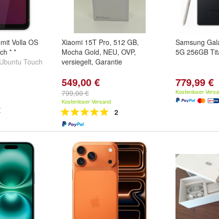
mit Volla OS
Xiaomi 15T Pro, 512 GB,
Samsung Gal
h * *
Mocha Gold, NEU, OVP,
5G 256GB Tit
Ubuntu Touch
versiegelt, Garantie
549,00 €
779,99 €
Kostenloser Vers
799,00 €
Kostenloser Versand
2