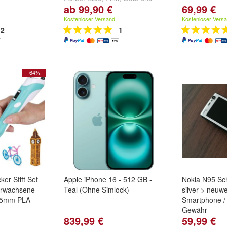
ab 99,90 €
69,99 €
weitere ...
Kostenloser Versand
Kostenloser Vers
2
1
- 64%
er Stift Set
Apple iPhone 16 - 512 GB -
Nokia N95 Sch
 Erwachsene
Teal (Ohne Simlock)
silver > neuwe
.75mm PLA
Smartphone / 
Gewähr
839,99 €
59,99 €