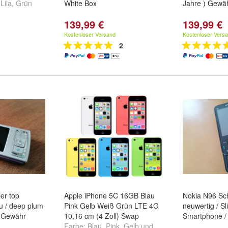
,
Lila
,
Grün
White Box
Jahre ) Gewäh
139,99 €
139,99 €
Kostenloser Versand
Kostenloser Vers
2
ber top
Apple iPhone 5C 16GB Blau
Nokia N96 Sch
u / deep plum
Pink Gelb Weiß Grün LTE 4G
neuwertig / Sli
re Gewähr
10,16 cm (4 Zoll) Swap
Smartphone /
Farbe:
Blau
,
Pink
,
Gelb
und