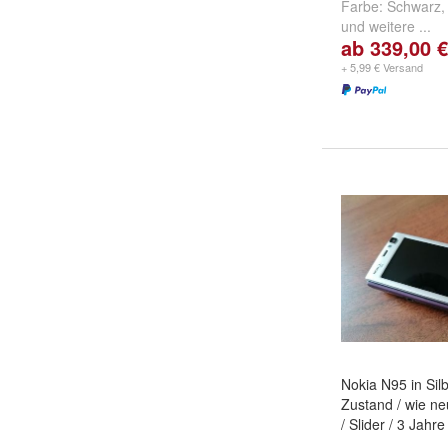
Farbe:
Schwarz
und
weitere ...
ab 339,00 €
+ 5,99 € Versand
Nokia N95 in Sil
Zustand / wie ne
/ Slider / 3 Jah