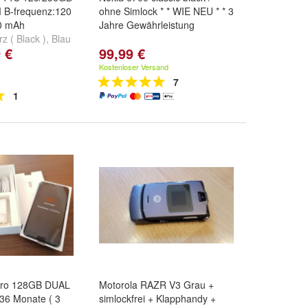
 B-frequenz:120
ohne Simlock * * WIE NEU * * 3
0 mAh
Jahre Gewährleistung
z ( Black )
,
Blau
 €
99,99 €
Grün)
und
Kostenloser Versand
7
1
Pro 128GB DUAL
Motorola RAZR V3 Grau +
 36 Monate ( 3
simlockfrei + Klapphandy +