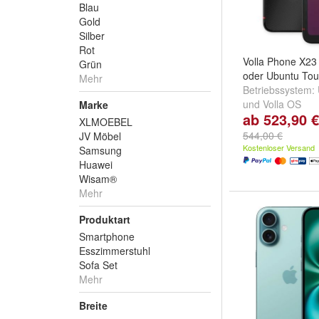
Blau
Gold
Silber
Rot
Volla Phone X23 
Grün
oder Ubuntu Touc
Mehr
Betriebssystem:
und
Volla OS
Marke
ab 523,90 €
XLMOEBEL
544,00 €
JV Möbel
Kostenloser Versand
Samsung
Huawei
Wisam®
Mehr
Produktart
Smartphone
Esszimmerstuhl
Sofa Set
Mehr
Breite