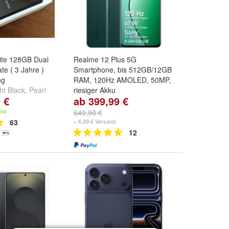
ite 128GB Dual
Realme 12 Plus 5G
te ( 3 Jahre )
Smartphone, bis 512GB/12GB
ng
RAM, 120Hz AMOLED, 50MP,
ht Black
,
Pearl
riesiger Akku
 €
ab 399,99 €
k Blue
und
Speicher:
256GB/ 8GB RAM
und
512GB/12GB RAM
and
649,90 €
63
+ 6,99 € Versand
12