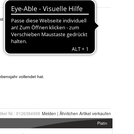
tikel Nr.:
0126384998
Melden
|
Ähnlichen
Artikel verkaufen
Platin