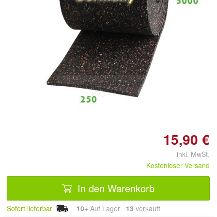
Doppelt antippen zum
vergrößern
15,90 €
inkl. MwSt.
Kostenloser Versand
In den Warenkorb
Sofort lieferbar
10+
Auf Lager
13
 verkauft