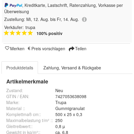
, Kreditkarte, Lastschrift, Ratenzahlung, Vorkasse per
Überweisung
Zustellung:
Mi, 12. Aug. bis Fr, 14. Aug.
Verkäufer:
trupa
100% positiv
Merken
Preis vorschlagen
Teilen
Produktdetails
Zahlung, Versand & Rückgabe
Artikelmerkmale
Zustand:
Neu
GTIN / EAN:
7427053638098
Marke:
Trupa
Material :
:
Gummigranulat
Komplettmaß cm:
:
500 x 25 x 0,3
Maximalbelastung t/m² :
:
250
Gleitreibwert:
:
0,8 µ
Gewicht in kg/m²:
:
ca. 6,8