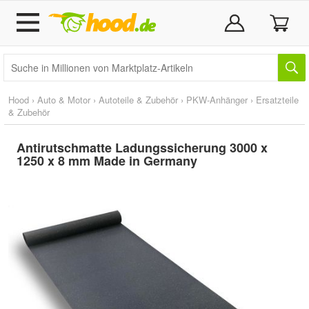
Hood
›
Auto & Motor
›
Autoteile & Zubehör
›
PKW-Anhänger
›
Ersatzteile
& Zubehör
Antirutschmatte Ladungssicherung 3000 x
1250 x 8 mm Made in Germany