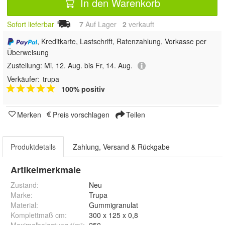
In den Warenkorb
Sofort lieferbar
7
Auf Lager
2
 verkauft
, Kreditkarte, Lastschrift, Ratenzahlung, Vorkasse per
Überweisung
Zustellung:
Mi, 12. Aug. bis Fr, 14. Aug.
Verkäufer:
trupa
100% positiv
Merken
Preis vorschlagen
Teilen
Produktdetails
Zahlung, Versand & Rückgabe
Artikelmerkmale
Zustand:
Neu
Marke:
Trupa
Material
:
Gummigranulat
Komplettmaß cm
:
300 x 125 x 0,8
Maximalbelastung t/m²
:
250