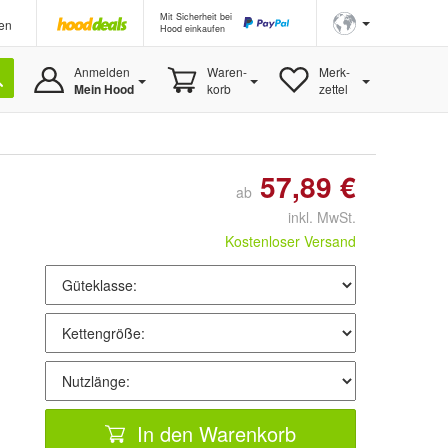
Mit Sicherheit bei
en
Hood einkaufen
Anmelden
Waren-
Merk-
Mein Hood
korb
zettel
57,89 €
ab
inkl. MwSt.
Kostenloser Versand
In den Warenkorb