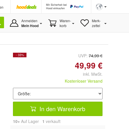
Mit Sicherheit bei
en
Hood einkaufen
Anmelden
Waren-
Merk-
Mein Hood
korb
zettel
- 33%
UVP:
74,99 €
49,99 €
inkl. MwSt.
Kostenloser Versand
In den Warenkorb
10+
Auf Lager
1
 verkauft