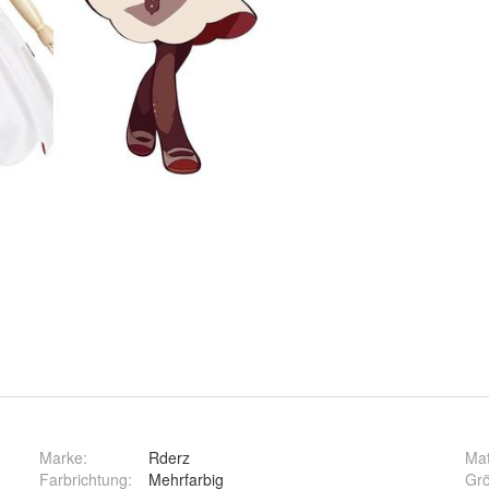
Marke:
Rderz
Mat
Farbrichtung
:
Mehrfarbig
Gr