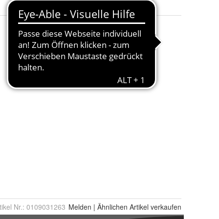
tikel Nr.:
0109031263
Melden
|
Ähnlichen
Artikel verkaufen