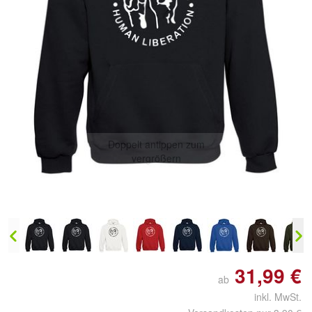
Doppelt antippen zum
vergrößern
31,99 €
ab
inkl. MwSt.