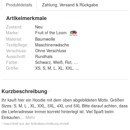
Produktdetails
Zahlung, Versand & Rückgabe
Artikelmerkmale
Zustand:
Neu
Marke:
Fruit of the Loom
Material
:
Baumwolle
Textilpflege
:
Maschinenwäsche
Verschluss
:
Ohne Verschluss
Ausschnitt
:
Rundhals
Farbe
:
Schwarz, Weiß, Rot, Navy, Blau, Braun un
Größe
:
XS, S, M, L, XL, XXL, 3XL, 4XL und 5XL
Kurzbeschreibung
*
Ihr kauft hier ein Hoodie mit dem oben abgebildeten Motiv. Größen
Sizes: S, M, L , XL, XXL, 3XL, 4XL und 5XL Bitte darauf achten, dass
die Lieferadresse immer korrekt hinterlegt ist. Viel Spaß beim
Einkaufen.
... Mehr
* maschinell aus der Artikelbeschreibung erstellt