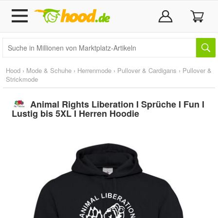
Hood
›
Mode & Schuhe
›
Herrenmode
›
Pullover & Cardigans
›
Pullover &
Strickmode
Animal Rights Liberation I Sprüche I Fun I
Lustig bis 5XL I Herren Hoodie