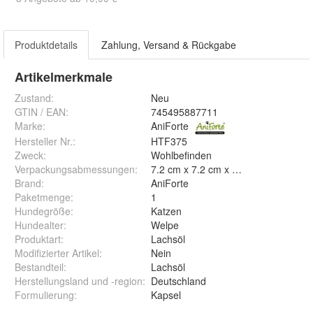
Produktdetails
Zahlung, Versand & Rückgabe
Artikelmerkmale
Zustand:
Neu
GTIN / EAN:
745495887711
Marke:
AniForte
Hersteller Nr.:
HTF375
Zweck
:
Wohlbefinden
Verpackungsabmessungen
:
7.2 cm x 7.2 cm x 7.0 cm
Brand
:
AniForte
Paketmenge
:
1
Hundegröße
:
Katzen
Hundealter
:
Welpe
Produktart
:
Lachsöl
Modifizierter Artikel
:
Nein
Bestandteil
:
Lachsöl
Herstellungsland und -region
:
Deutschland
Formulierung
:
Kapsel