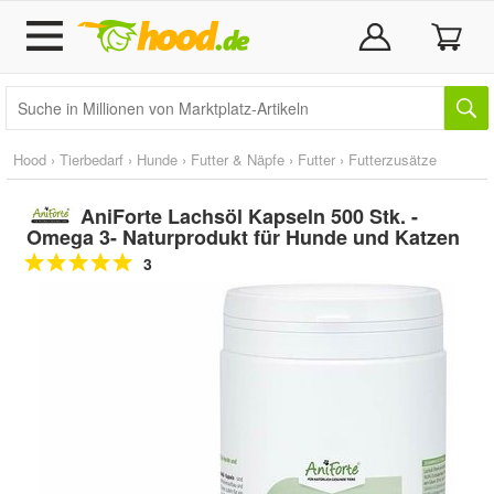
Hood
›
Tierbedarf
›
Hunde
›
Futter & Näpfe
›
Futter
›
Futterzusätze
AniForte Lachsöl Kapseln 500 Stk. -
Omega 3- Naturprodukt für Hunde und Katzen
3