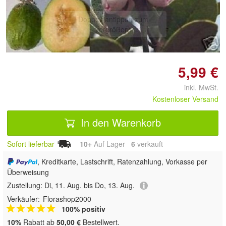
Doppelt antippen zum
vergrößern
5,99 €
inkl. MwSt.
Kostenloser Versand
In den Warenkorb
Sofort lieferbar
10+
Auf Lager
6
 verkauft
, Kreditkarte, Lastschrift, Ratenzahlung, Vorkasse per
Überweisung
Zustellung:
Di, 11. Aug. bis Do, 13. Aug.
Verkäufer:
Florashop2000
100% positiv
10%
Rabatt ab
50,00 €
Bestellwert.