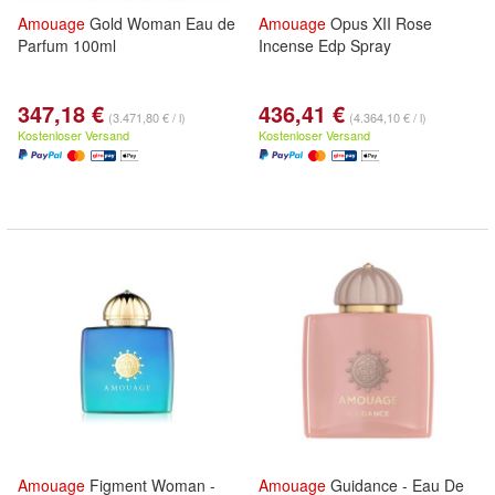
Amouage
Gold Woman Eau de
Amouage
Opus XII Rose
Parfum 100ml
Incense Edp Spray
347,18 €
436,41 €
(3.471,80 € / l)
(4.364,10 € / l)
Kostenloser Versand
Kostenloser Versand
Amouage
Figment Woman -
Amouage
Guidance - Eau De