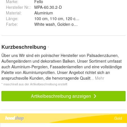
Marke:
Fello
Hersteller Nr.:
MPA-60.30.2-D
Material
:
Aluminium
Länge
:
Farbe
:
White wash, Golden oak, Sheffield oak, Pine wood,
Kurzbeschreibung
*
Über uns Wir sind ein polnischer Hersteller von Palisadenzäunen,
Außengeländern und dekorativen Balken. Unser Sortiment umfasst
auch Aluminium-Pergolen, Fassadenlamellen und eine vollständige
Palette von Aluminiumprofilen. Unser Angebot richtet sich an
anspruchsvolle Kunden, die hervorragende Qualit
... Mehr
* maschinell aus der Artikelbeschreibung erstellt
Artikelbeschreibung anzeigen
Gold