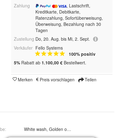
Zahlung
, Lastschrift,
Kreditkarte, Debitkarte,
Ratenzahlung, Sofortüberweisung,
Überweisung, Bezahlung nach 30
Tagen
Zustellung
Do, 20. Aug. bis Mi, 2. Sept.
Verkäufer
Fello Systems
100% positiv
5%
Rabatt ab
1.100,00 €
Bestellwert.
Merken
Preis vorschlagen
Teilen
rbe
:
White wash, Golden oak, Sheffield oak, Pine wood, Yellow
100 cm, 110 cm, 120 cm, 130 cm, 140 cm, 150 cm, 160 cm, 170 cm, 180 cm und 190 cm