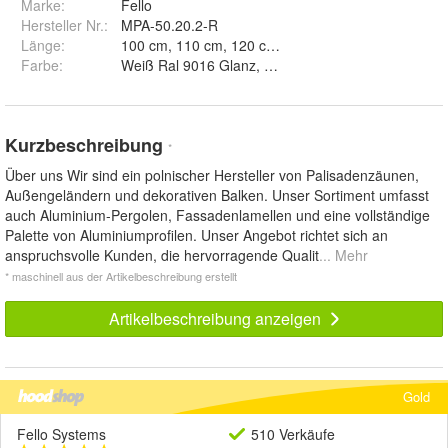
Marke:
Fello
Hersteller Nr.:
MPA-50.20.2-R
Länge
:
Farbe
:
Weiß Ral 9016 Glanz, Weiß Ral 9016 Matt, Weiß Ral
Kurzbeschreibung
*
Über uns Wir sind ein polnischer Hersteller von Palisadenzäunen,
Außengeländern und dekorativen Balken. Unser Sortiment umfasst
auch Aluminium-Pergolen, Fassadenlamellen und eine vollständige
Palette von Aluminiumprofilen. Unser Angebot richtet sich an
anspruchsvolle Kunden, die hervorragende Qualit
... Mehr
* maschinell aus der Artikelbeschreibung erstellt
Artikelbeschreibung anzeigen
Gold
Fello Systems
510 Verkäufe