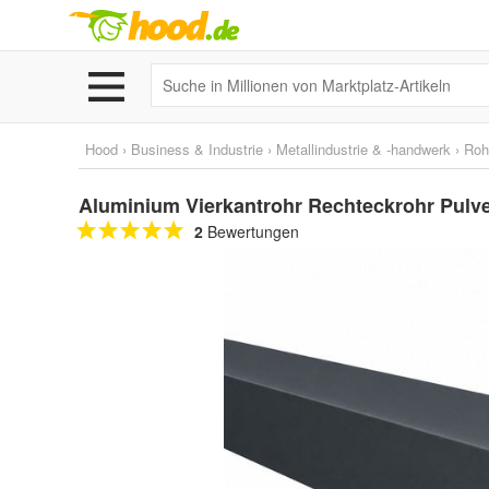
Hood
›
Business & Industrie
›
Metallindustrie & -handwerk
›
Roh
Aluminium Vierkantrohr Rechteckrohr Pulv
2
Bewertungen