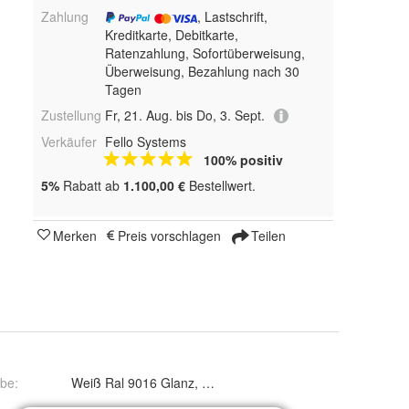
Zahlung
, Lastschrift,
Kreditkarte, Debitkarte,
Ratenzahlung, Sofortüberweisung,
Überweisung, Bezahlung nach 30
Tagen
Zustellung
Fr, 21. Aug. bis Do, 3. Sept.
Verkäufer
Fello Systems
100% positiv
5%
Rabatt ab
1.100,00 €
Bestellwert.
Merken
Preis vorschlagen
Teilen
rbe
:
Weiß Ral 9016 Glanz, Weiß Ral 9016 Matt, Weiß Ral 9016 F
100 cm, 110 cm, 120 cm, 130 cm, 140 cm, 150 cm, 160 cm, 170 cm, 180 cm und 190 cm