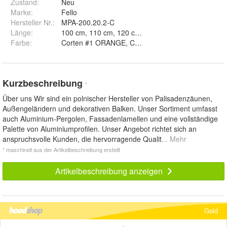
Zustand:
Neu
Marke:
Fello
Hersteller Nr.:
MPA-200.20.2-C
Länge
:
Farbe
:
Corten #1 ORANGE, Corten #2 RED
Kurzbeschreibung
*
Über uns Wir sind ein polnischer Hersteller von Palisadenzäunen,
Außengeländern und dekorativen Balken. Unser Sortiment umfasst
auch Aluminium-Pergolen, Fassadenlamellen und eine vollständige
Palette von Aluminiumprofilen. Unser Angebot richtet sich an
anspruchsvolle Kunden, die hervorragende Qualit
... Mehr
* maschinell aus der Artikelbeschreibung erstellt
Artikelbeschreibung anzeigen
Gold