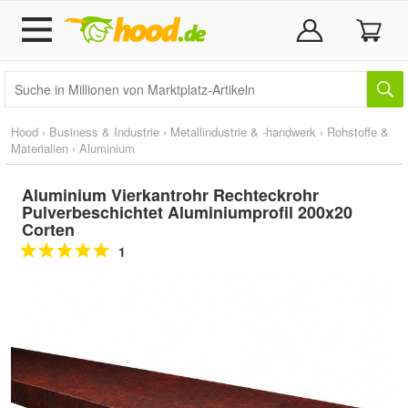
Hood
›
Business & Industrie
›
Metallindustrie & -handwerk
›
Rohstoffe &
Materialien
›
Aluminium
Aluminium Vierkantrohr Rechteckrohr
Pulverbeschichtet Aluminiumprofil 200x20
Corten
1