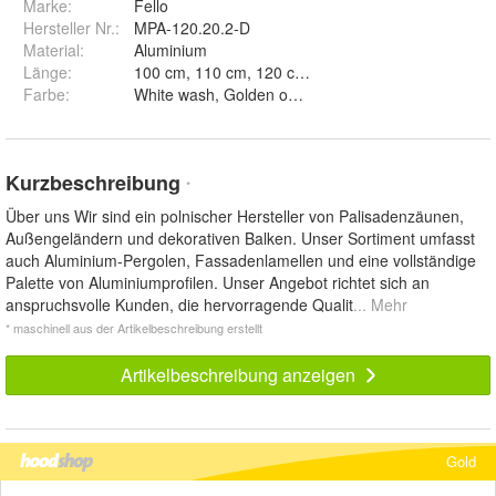
Marke:
Fello
Hersteller Nr.:
MPA-120.20.2-D
Material
:
Aluminium
Länge
:
Farbe
:
White wash, Golden oak, Sheffield oak, Pine wood,
Kurzbeschreibung
*
Über uns Wir sind ein polnischer Hersteller von Palisadenzäunen,
Außengeländern und dekorativen Balken. Unser Sortiment umfasst
auch Aluminium-Pergolen, Fassadenlamellen und eine vollständige
Palette von Aluminiumprofilen. Unser Angebot richtet sich an
anspruchsvolle Kunden, die hervorragende Qualit
... Mehr
* maschinell aus der Artikelbeschreibung erstellt
Artikelbeschreibung anzeigen
Gold