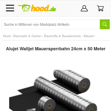
Hood
›
Baumarkt & Garten
›
Baustoffe & Bauelemente
›
Mauern
Alujet Walljet Mauersperrbahn 24cm x 50 Meter