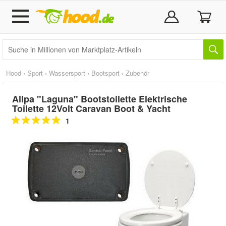
Hood
›
Sport
›
Wassersport
›
Bootsport
›
Zubehör
Allpa "Laguna" Bootstoilette Elektrische
Toilette 12Volt Caravan Boot & Yacht
1