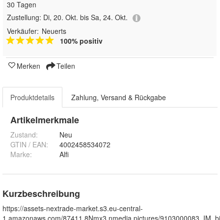
30 Tagen
Zustellung:
Di, 20. Okt. bis Sa, 24. Okt.
Verkäufer:
Neuerts
100% positiv
Merken
Teilen
Produktdetails
Zahlung, Versand & Rückgabe
Artikelmerkmale
Zustand:
Neu
GTIN / EAN:
4002458534072
Marke:
Alfi
Kurzbeschreibung
https://assets-nextrade-market.s3.eu-central-
1.amazonaws.com/87411.8Nmx3.nmedia.pictures/9103000083_IM_