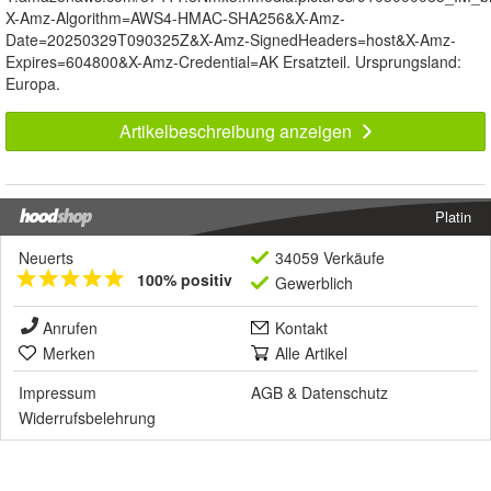
X-Amz-Algorithm=AWS4-HMAC-SHA256&X-Amz-
Date=20250329T090325Z&X-Amz-SignedHeaders=host&X-Amz-
Expires=604800&X-Amz-Credential=AK Ersatzteil. Ursprungsland:
Europa.
Artikelbeschreibung anzeigen
Platin
Neuerts
34059 Verkäufe
100% positiv
Gewerblich
Anrufen
Kontakt
Merken
Alle Artikel
Impressum
AGB
&
Datenschutz
Widerrufsbelehrung