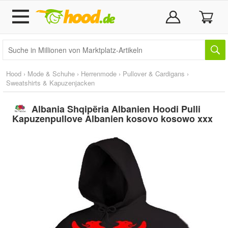
Hood
›
Mode & Schuhe
›
Herrenmode
›
Pullover & Cardigans
›
Sweatshirts & Kapuzenjacken
Albania Shqipëria Albanien Hoodi Pulli
Kapuzenpullove Albanien kosovo kosowo xxx