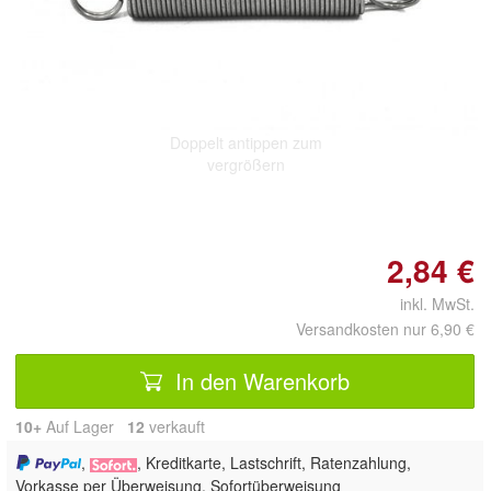
Doppelt antippen zum
vergrößern
2,84 €
inkl. MwSt.
Versandkosten nur 6,90 €
In den Warenkorb
10+
Auf Lager
12
 verkauft
,
, Kreditkarte, Lastschrift, Ratenzahlung,
Vorkasse per Überweisung, Sofortüberweisung