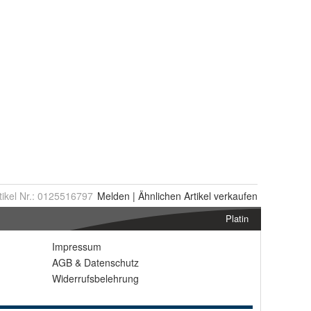
tikel Nr.:
0125516797
Melden
|
Ähnlichen
Artikel verkaufen
Platin
Impressum
AGB
&
Datenschutz
Widerrufsbelehrung