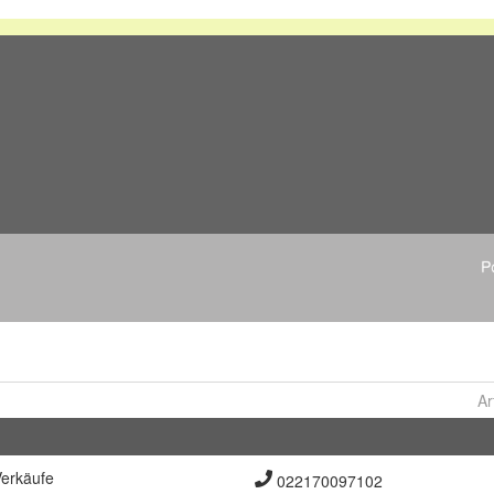
Ar
erkäufe
022170097102