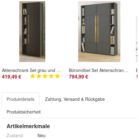
Aktenschrank Set grau und Eiche Büro Stauraumschrank und Regal Homeoffice Center
Büromöbel Set Aktenschrank und Aktenregal Büro Möbel grau und Eiche Homeoffice Center
419,49 €
794,99 €
1
Produktdetails
Zahlung, Versand & Rückgabe
Produktsicherheit
Artikelmerkmale
Zustand:
Neu