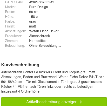
GTIN / EAN:
4262406783949
Marke:
Furn.Design
Breite
:
50 cm
Höhe
:
158 cm
Farbe
:
grau
Finish
:
matt
Absetzungen
:
Wotan Eiche Dekor
Produktart
:
Aktenschrank
Zimmer
:
Homeoffice
Beleuchtung
:
Ohne Beleuchtung und LED-Beleuchtung Set 1
Kurzbeschreibung
Aktenschrank Center GE6268-03 Front und Korpus grau matt
Absetzungen, Böden und Rückwand, Wotan Eiche Dekor B/H/T ca.:
50/158/40 cm 1 Tür mit Glaselement 1 Tür in grau 3 geschlossene
Fächer / 1 Vitrinenfach Türen links oder rechts zu befestigen
Insgesamt 4 Ordnerhöhen
Artikelbeschreibung anzeigen