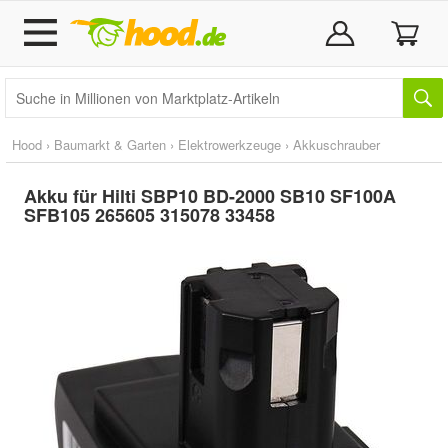
Hood
›
Baumarkt & Garten
›
Elektrowerkzeuge
›
Akkuschrauber
Akku für Hilti SBP10 BD-2000 SB10 SF100A
SFB105 265605 315078 33458