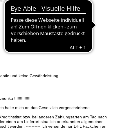
steller Nr.:
45.139.27