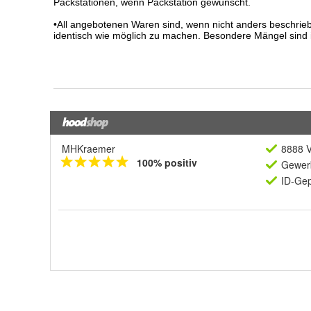
MHKraemer
8888 V
100% positiv
Gewerb
ID-Gep