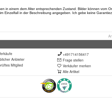
Ar
erkäufe
+491714156417
lich
er Anbieter
Frage stellen
rüft
es Mitglied
Verkäufer merken
Alle Artikel
2453