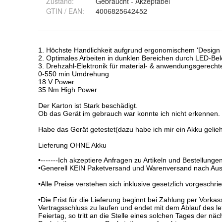
Zustand:
Gebraucht - Akzeptabel
GTIN / EAN:
4006825642452