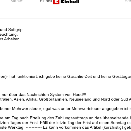
Marke:
Einhell
Her