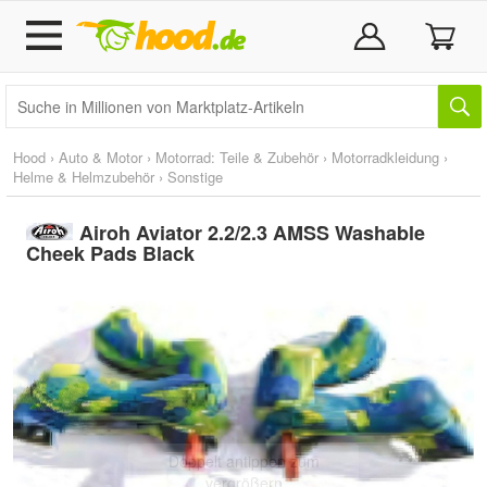
Hood
›
Auto & Motor
›
Motorrad: Teile & Zubehör
›
Motorradkleidung
›
Helme & Helmzubehör
›
Sonstige
Airoh Aviator 2.2/2.3 AMSS Washable
Cheek Pads Black
Doppelt antippen zum
vergrößern