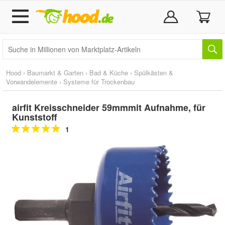
Hood
›
Baumarkt & Garten
›
Bad & Küche
›
Spülkästen &
Vorwandelemente
›
Systeme für Trockenbau
airfit Kreisschneider 59mmmit Aufnahme, für
Kunststoff
1