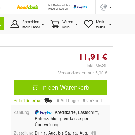
Mit Sicherheit bei
en
Hood einkaufen
Anmelden
Waren-
Merk-
Mein Hood
korb
zettel
11,91 €
inkl. MwSt.
Versandkosten nur 5,00 €
In den Warenkorb
Sofort lieferbar
5
Auf Lager
6
 verkauft
Zahlung
, Kreditkarte, Lastschrift,
Ratenzahlung, Vorkasse per
Überweisung
Zustellung
Di, 11. Aug. bis Sa, 15. Aug.