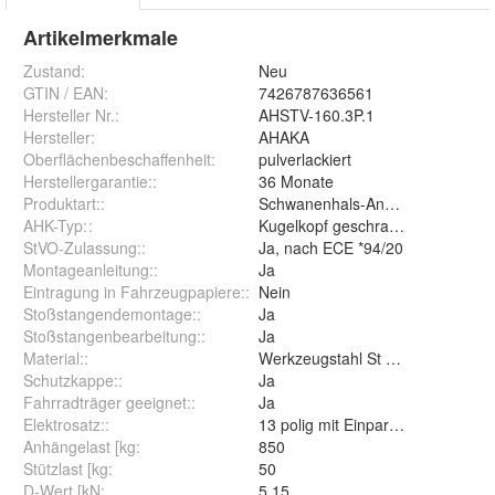
Artikelmerkmale
Zustand:
Neu
GTIN / EAN:
7426787636561
Hersteller Nr.:
AHSTV-160.3P.1
Hersteller
:
AHAKA
Oberflächenbeschaffenheit
:
pulverlackiert
Herstellergarantie:
:
36 Monate
Produktart:
:
Schwanenhals-Anhängerkupplun
AHK-Typ:
:
Kugelkopf geschraubt (starr)
StVO-Zulassung:
:
Ja, nach ECE *94/20
Montageanleitung:
:
Ja
Eintragung in Fahrzeugpapiere:
:
Nein
Stoßstangendemontage:
:
Ja
Stoßstangenbearbeitung:
:
Ja
Material:
:
Werkzeugstahl St 52-3
Schutzkappe:
:
Ja
Fahrradträger geeignet:
:
Ja
Elektrosatz:
:
13 polig mit Einparkhilfe Abschal
Anhängelast [kg
:
850
Stützlast [kg
:
50
D-Wert [kN
:
5,15