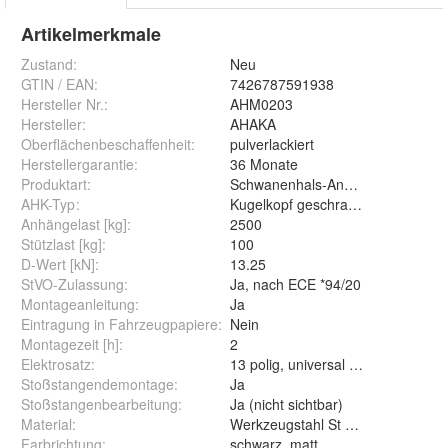
Artikelmerkmale
Zustand:
Neu
GTIN / EAN:
7426787591938
Hersteller Nr.:
AHM0203
Hersteller
:
AHAKA
Oberflächenbeschaffenheit
:
pulverlackiert
Herstellergarantie
:
36 Monate
Produktart
:
Schwanenhals-Anhängerkupplung
AHK-Typ
:
Kugelkopf geschraubt (starr)
Anhängelast [kg]
:
2500
Stützlast [kg]
:
100
D-Wert [kN]
:
13.25
StVO-Zulassung
:
Ja, nach ECE *94/20
Montageanleitung
:
Ja
Eintragung in Fahrzeugpapiere
:
Nein
Montagezeit [h]
:
2
Elektrosatz
:
13 polig, universal mit Steuergerät
Stoßstangendemontage
:
Ja
Stoßstangenbearbeitung
:
Ja (nicht sichtbar)
Material
:
Werkzeugstahl St 52-3
Farbrichtung
:
schwarz, matt