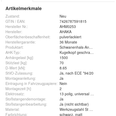
Artikelmerkmale
Zustand:
Neu
GTIN / EAN:
7426787591815
Hersteller Nr.:
AHM0253
Hersteller
:
AHAKA
Oberflächenbeschaffenheit
:
pulverlackiert
Herstellergarantie
:
36 Monate
Produktart
:
Schwanenhals-Anhängerkupplung
AHK-Typ
:
Kugelkopf geschraubt (starr)
Anhängelast [kg]
:
1500
Stützlast [kg]
:
70
D-Wert [kN]
:
8.65
StVO-Zulassung
:
Ja, nach ECE *94/20
Montageanleitung
:
Ja
Eintragung in Fahrzeugpapiere
:
Nein
Montagezeit [h]
:
2
Elektrosatz
:
13 polig, universal mit Steuergerät
Stoßstangendemontage
:
Ja
Stoßstangenbearbeitung
:
Ja (nicht sichtbar)
Material
:
Werkzeugstahl St 52-3
Farbrichtung
:
schwarz, matt