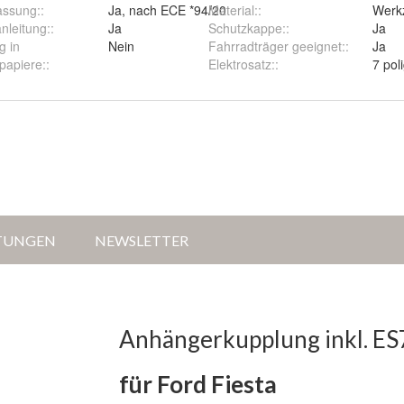
assung:
:
Ja, nach ECE *94/20
Material:
:
Werkz
nleitung:
:
Ja
Schutzkappe:
:
Ja
g in
Nein
Fahrradträger geeignet:
:
Ja
papiere:
:
Elektrosatz:
:
7 pol