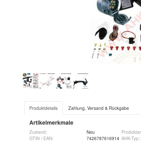
Produktdetails
Zahlung, Versand & Rückgabe
Artikelmerkmale
Zustand:
Neu
Produktar
GTIN / EAN:
7426787616914
AHK-Typ: