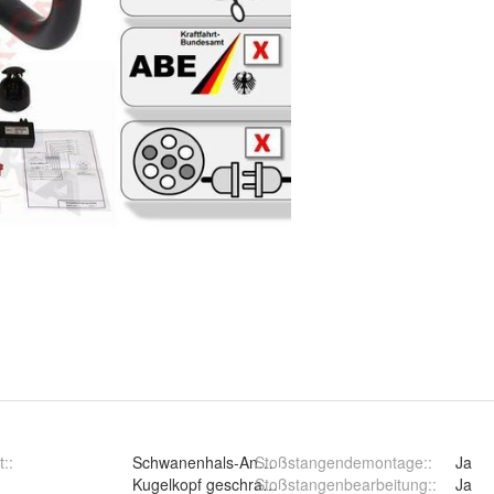
t:
:
Schwanenhals-Anhängerkupplun
Stoßstangendemontage:
:
Ja
:
Kugelkopf geschraubt (starr)
Stoßstangenbearbeitung:
:
Ja