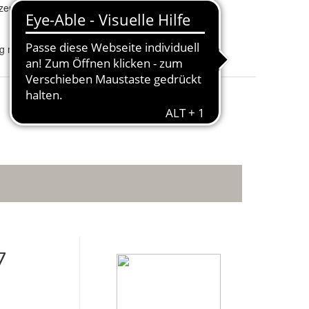
eugstahl St 52-3
D-Wert [kN
:
6,0
ig mit Steuergerät