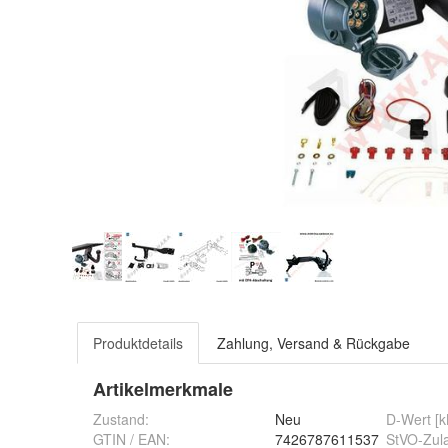
Produktdetails
Zahlung, Versand & Rückgabe
Artikelmerkmale
Zustand:
Neu
D-Wert [
GTIN / EAN:
7426787611537
StVO-Zul