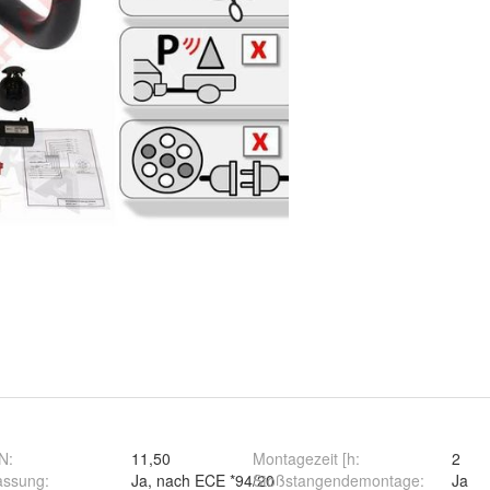
kN
:
11,50
Montagezeit [h
:
2
assung
:
Ja, nach ECE *94/20
Stoßstangendemontage
:
Ja