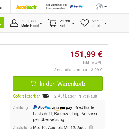
Mit Sicherheit bei
en
Hood einkaufen
Anmelden
Waren-
Merk-
Mein Hood
korb
zettel
151,99 €
inkl. MwSt.
Versandkosten nur 13,99 €
In den Warenkorb
Sofort lieferbar
2
Auf Lager
1
 verkauft
Zahlung
,
, Kreditkarte,
Lastschrift, Ratenzahlung, Vorkasse
per Überweisung
Zustellung
Mo, 10. Aug. bis Mi, 12. Aug.