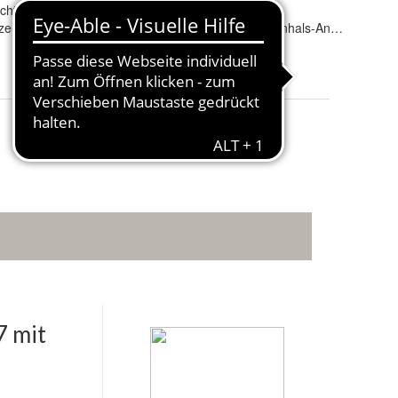
icht sichtbar)
Hersteller
:
AHAKA
eugstahl St 52-3
Produktart
:
Schwanenhals-Anhängerkupp