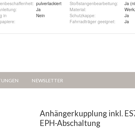
enbeschaffenheit
:
pulverlackiert
Stoßstangenbearbeitung
:
Ja (n
r)
nleitung
:
Ja
Material
:
Werkz
g in
Nein
Schutzkappe
:
Ja
papiere
:
Fahrradträger geeignet
:
Ja