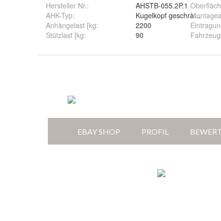
Hersteller Nr.:
AHSTB-055.2P.1
Oberfläch
AHK-Typ
:
Kugelkopf geschraubt (star
Montagea
Anhängelast [kg
:
2200
Eintragun
Stützlast [kg
:
90
Fahrzeug