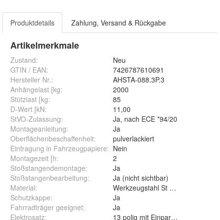
Produktdetails
Zahlung, Versand & Rückgabe
Artikelmerkmale
Zustand:
Neu
GTIN / EAN:
7426787610691
Hersteller Nr.:
AHSTA-088.3P.3
Anhängelast [kg
:
2000
Stützlast [kg
:
85
D-Wert [kN
:
11,00
StVO-Zulassung
:
Ja, nach ECE *94/20
Montageanleitung
:
Ja
Oberflächenbeschaffenheit
:
pulverlackiert
Eintragung in Fahrzeugpapiere
:
Nein
Montagezeit [h
:
2
Stoßstangendemontage
:
Ja
Stoßstangenbearbeitung
:
Ja (nicht sichtbar)
Material
:
Werkzeugstahl St 52-3
Schutzkappe
:
Ja
Fahrradträger geeignet
:
Ja
Elektrosatz
:
13 polig mit Einparkhilfe Abschalt