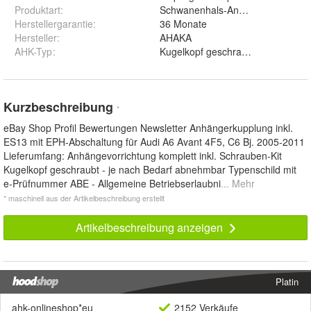
Produktart
:
Schwanenhals-Anhängerkupplung
Herstellergarantie
:
36 Monate
Hersteller
:
AHAKA
AHK-Typ
:
Kugelkopf geschraubt (starr)
Kurzbeschreibung
*
eBay Shop Profil Bewertungen Newsletter Anhängerkupplung inkl.
ES13 mit EPH-Abschaltung für Audi A6 Avant 4F5, C6 Bj. 2005-2011
Lieferumfang: Anhängevorrichtung komplett inkl. Schrauben-Kit
Kugelkopf geschraubt - je nach Bedarf abnehmbar Typenschild mit
e-Prüfnummer ABE - Allgemeine Betriebserlaubni
... Mehr
* maschinell aus der Artikelbeschreibung erstellt
Artikelbeschreibung anzeigen
Platin
ahk-onlineshop*eu
2152 Verkäufe