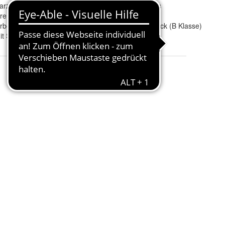
arz
Passend zu Marke
:
Mercedes
re
Modell
:
W246
rbeschichtet
Passend zu Karosserie
:
Schrägheck (B Klasse)
it Schrauben)