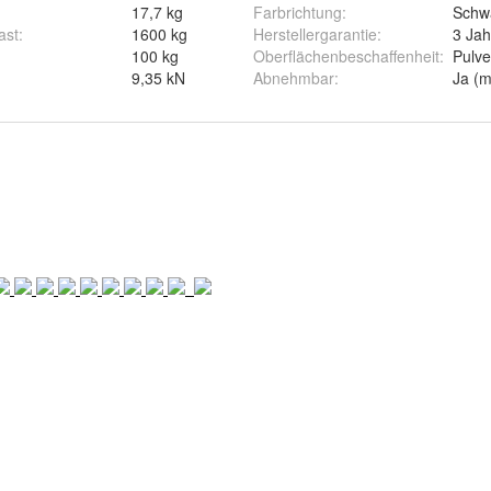
17,7 kg
Farbrichtung
:
Schw
ast
:
1600 kg
Herstellergarantie
:
3 Jah
plett
100 kg
Oberflächenbeschaffenheit
:
Pulve
9,35 kN
Abnehmbar
:
Ja (m