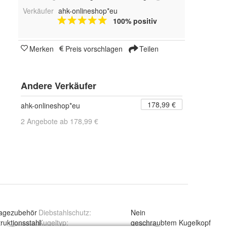
Verkäufer
ahk-onlineshop*eu
100% positiv
Merken
Preis vorschlagen
Teilen
Andere Verkäufer
178,99 €
ahk-onlineshop*eu
2 Angebote ab 178,99 €
agezubehör
Diebstahlschutz
:
Nein
ruktionsstahl
Kugeltyp
:
geschraubtem Kugelkopf