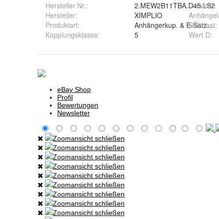
Hersteller Nr.:
2.MEW2B11TBA.D45.LS2
Gewicht
:
Hersteller
:
XIMPLIO
Anhängel
Produktart
:
Anhängerkup. & E-Satz kom
Stützlast
:
Kopplungsklasse
:
5
Wert D
: