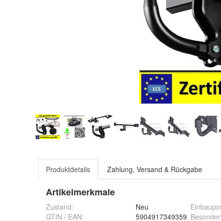
Produktdetails
Zahlung, Versand & Rückgabe
Artikelmerkmale
Zustand:
Neu
Einbaupos
GTIN / EAN:
5904917349359
Besonder