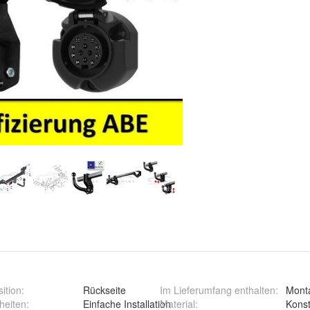
ition
:
Rückseite
Im Lieferumfang enthalten
:
Mont
heiten
:
Einfache Installation
Material
:
Konst