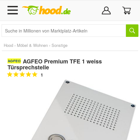
Hood
›
Möbel & Wohnen
›
Sonstige
AGFEO Premium TFE 1 weiss
Türsprechstelle
1