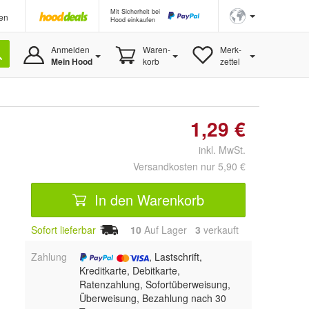
Mit Sicherheit bei
en
Hood einkaufen
Anmelden
Waren-
Merk-
Mein Hood
korb
zettel
1,29 €
inkl. MwSt.
Versandkosten nur 5,90 €
In den Warenkorb
Sofort lieferbar
10
Auf Lager
3
 verkauft
Zahlung
, Lastschrift,
Kreditkarte, Debitkarte,
Ratenzahlung, Sofortüberweisung,
Überweisung, Bezahlung nach 30