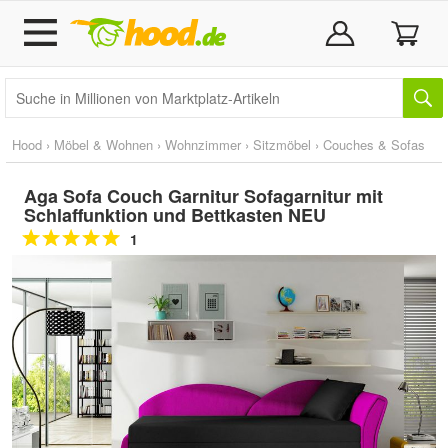
Hood
›
Möbel & Wohnen
›
Wohnzimmer
›
Sitzmöbel
›
Couches & Sofas
Aga Sofa Couch Garnitur Sofagarnitur mit
Schlaffunktion und Bettkasten NEU
1