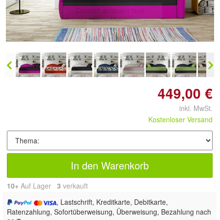
Doppelt antippen zum
vergrößern
449,00 €
inkl. MwSt.
Kostenloser Versand
In den Warenkorb
10+
Auf Lager
3
 verkauft
, Lastschrift, Kreditkarte, Debitkarte,
Ratenzahlung, Sofortüberweisung, Überweisung, Bezahlung nach