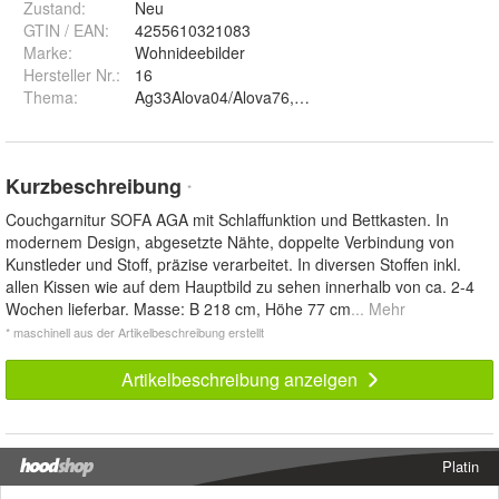
Zustand:
Neu
GTIN / EAN:
4255610321083
Marke:
Wohnideebilder
Hersteller Nr.:
16
Thema
:
Ag33Alova04/Alova76, Ag32Butterfly04/Alova46, 
Kurzbeschreibung
*
Couchgarnitur SOFA AGA mit Schlaffunktion und Bettkasten. In
modernem Design, abgesetzte Nähte, doppelte Verbindung von
Kunstleder und Stoff, präzise verarbeitet. In diversen Stoffen inkl.
allen Kissen wie auf dem Hauptbild zu sehen innerhalb von ca. 2-4
Wochen lieferbar. Masse: B 218 cm, Höhe 77 cm
... Mehr
* maschinell aus der Artikelbeschreibung erstellt
Artikelbeschreibung anzeigen
Platin