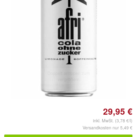
Doppelt antippen zum
vergrößern
29,95 €
inkl. MwSt. (3,78 €/l)
Versandkosten nur 5,49 €