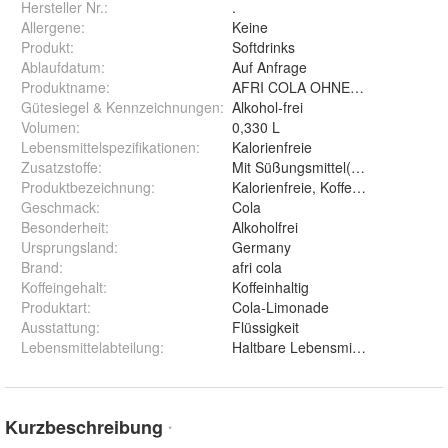
Hersteller Nr.:
.
Allergene
:
Keine
Produkt
:
Softdrinks
Ablaufdatum
:
Auf Anfrage
Produktname
:
AFRI COLA OHNE ZUCKER
Gütesiegel & Kennzeichnungen
:
Alkohol-frei
Volumen
:
0,330 L
Lebensmittelspezifikationen
:
Kalorienfreie
Zusatzstoffe
:
Mit Süßungsmittel(n), Mit Farbstof
Produktbezeichnung
:
Kalorienfreie, Koffeinhaltige Col
Geschmack
:
Cola
Besonderheit
:
Alkoholfrei
Ursprungsland
:
Germany
Brand
:
afri cola
Koffeingehalt
:
Koffeinhaltig
Produktart
:
Cola-Limonade
Ausstattung
:
Flüssigkeit
Lebensmittelabteilung
:
Haltbare Lebensmittel
Kurzbeschreibung
*