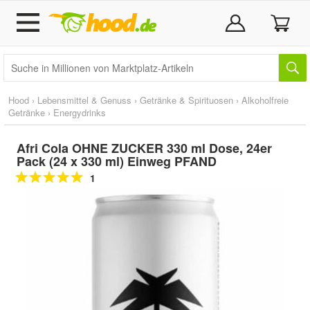
Hood
›
Lebensmittel & Genuss
›
Getränke & Spirituosen
›
Alkoholfreie
Getränke
›
Energydrinks
Afri Cola OHNE ZUCKER 330 ml Dose, 24er
Pack (24 x 330 ml) Einweg PFAND
1