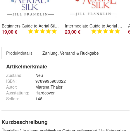
Beginners Guide to Aerial Silk - Jill Franklin - Vertikaltuch - Buch
Intermediate Guide to Aerial Silk - Jill Franklin - Vertikaltuch - Buch
19,00 €
23,00 €
6
Produktdetails
Zahlung, Versand & Rückgabe
Artikelmerkmale
Zustand:
Neu
ISBN:
9789995903022
Autor
:
Martina Thaler
Ausstattung
:
Hardcover
Seiten
:
148
Kurzbeschreibung
Überblick * In einem praktischen Ordner aufbewahrt * In Kategorien