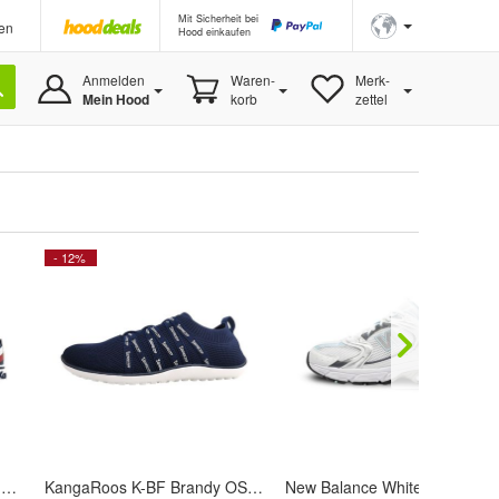
Mit Sicherheit bei
en
Hood einkaufen
Anmelden
Waren-
Merk-
Mein Hood
korb
zettel
- 12%
KangaRoos K-VM Chow RV 70056/4600 Blau dark navy/white 4600
KangaRoos K-BF Brandy OS 30163/4600 Blau dark navy/white 4600
New Balance White Light Chrome Blu