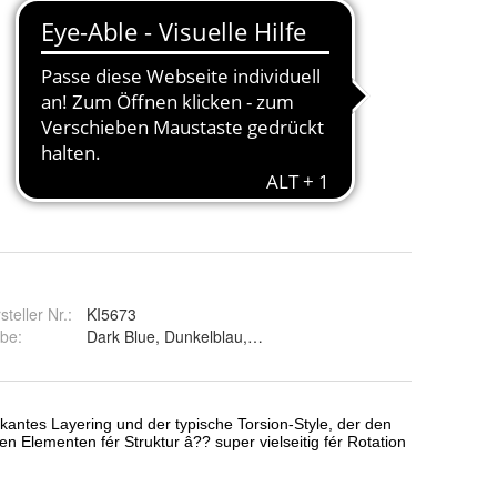
steller Nr.:
KI5673
rbe
:
Dark Blue, Dunkelblau, Grau, Grey, WeiÃ?, White