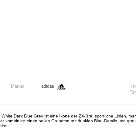
Marke:
adidas
Her
Fa