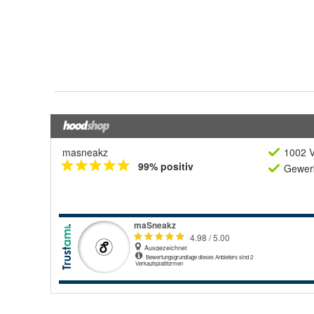
masneakz
1002 V
99% positiv
Gewerb