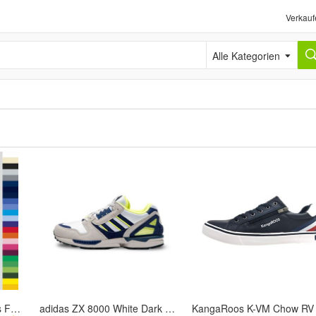
Verkauf
Alle Kategorien
10er Pack Kinder T-Shirts FRUIT OF THE LOOM Kids Valueweight Tee 61-033-0 NEU
adidas ZX 8000 White Dark Blue Grey - 40 2/3