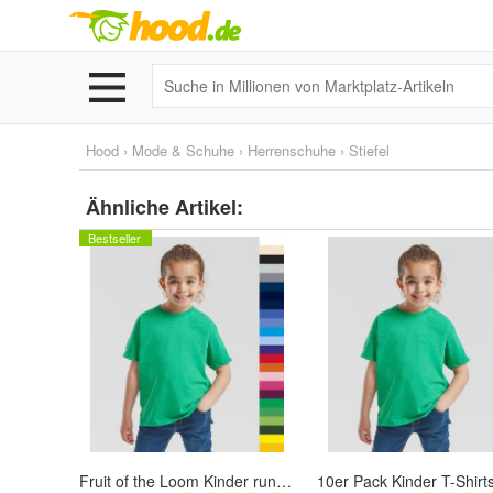
Hood
›
Mode & Schuhe
›
Herrenschuhe
›
Stiefel
Ähnliche Artikel:
Bestseller
Fruit of the Loom Kinder rundhals T-Shirt Baumwolle Kids Valueweight NEU