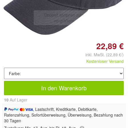
Doppelt antippen zum
vergrößern
22,89 €
inkl. MwSt.
(22,89 €/)
Kostenloser Versand
In den Warenkorb
10
Auf Lager
, Lastschrift, Kreditkarte, Debitkarte,
Ratenzahlung, Sofortüberweisung, Überweisung, Bezahlung nach
30 Tagen
Zustellung:
Mo, 17. Aug. bis Di, 18. Aug.