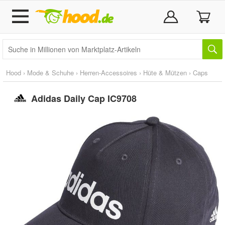
Hood
›
Mode & Schuhe
›
Herren-Accessoires
›
Hüte & Mützen
›
Caps
Adidas Daily Cap IC9708