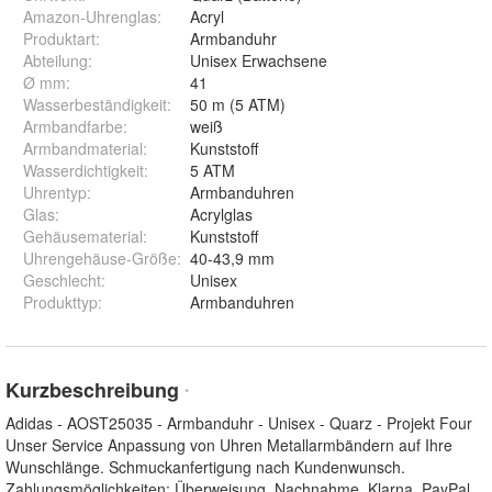
Amazon-Uhrenglas
:
Acryl
Produktart
:
Armbanduhr
Abteilung
:
Unisex Erwachsene
Ø mm
:
41
Wasserbeständigkeit
:
50 m (5 ATM)
Armbandfarbe
:
weiß
Armbandmaterial
:
Kunststoff
Wasserdichtigkeit
:
5 ATM
Uhrentyp
:
Armbanduhren
Glas
:
Acrylglas
Gehäusematerial
:
Kunststoff
Uhrengehäuse-Größe
:
40-43,9 mm
Geschlecht
:
Unisex
Produkttyp
:
Armbanduhren
Kurzbeschreibung
*
Adidas - AOST25035 - Armbanduhr - Unisex - Quarz - Projekt Four
Unser Service Anpassung von Uhren Metallarmbändern auf Ihre
Wunschlänge. Schmuckanfertigung nach Kundenwunsch.
Zahlungsmöglichkeiten: Überweisung, Nachnahme, Klarna, PayPal